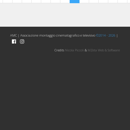
AMC | Associazione montaggio cinematografico e televisivo
©2014 - 2026
|
Credits
Nicola Piccoli
&
MZeta Web & Software