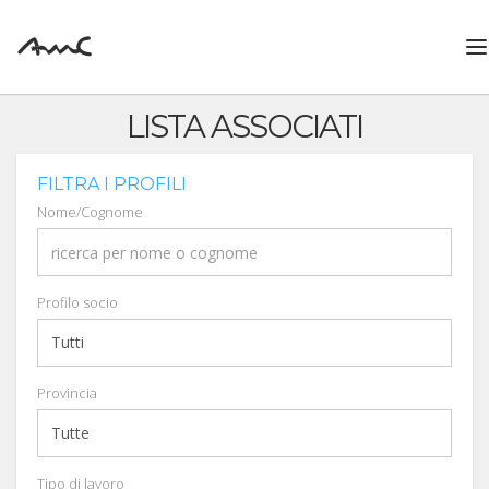
T
n
LISTA ASSOCIATI
FILTRA I PROFILI
Nome/Cognome
Profilo socio
Provincia
Tipo di lavoro