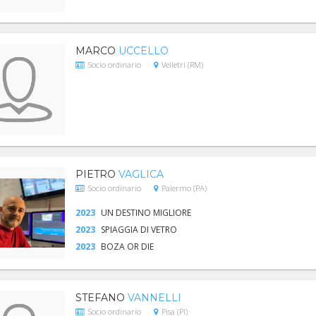
MARCO
UCCELLO
Socio ordinario
Velletri (RM)
PIETRO
VAGLICA
Socio ordinario
Palermo (PA)
2023
UN DESTINO MIGLIORE
2023
SPIAGGIA DI VETRO
2023
BOZA OR DIE
STEFANO
VANNELLI
Socio ordinario
Pisa (PI)