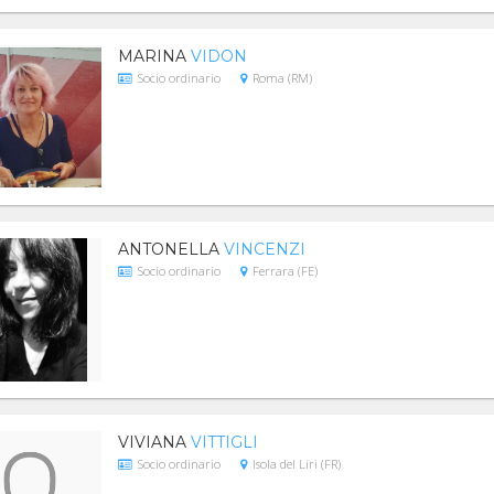
MARINA
VIDON
Socio ordinario
Roma (RM)
ANTONELLA
VINCENZI
Socio ordinario
Ferrara (FE)
VIVIANA
VITTIGLI
Socio ordinario
Isola del Liri (FR)