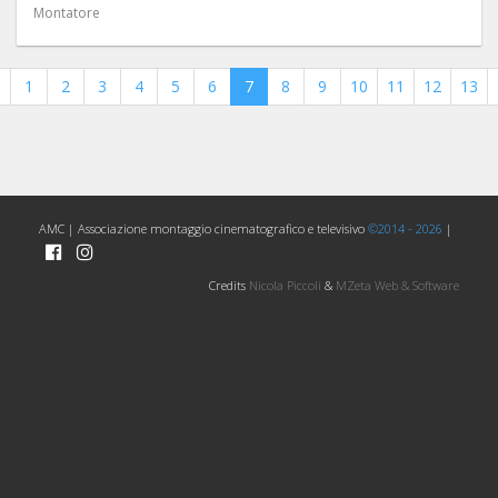
Montatore
1
2
3
4
5
6
7
8
9
10
11
12
13
AMC | Associazione montaggio cinematografico e televisivo
©2014 - 2026
|
Credits
Nicola Piccoli
&
MZeta Web & Software