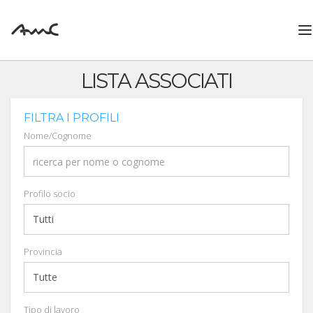
T
n
LISTA ASSOCIATI
FILTRA I PROFILI
Nome/Cognome
Profilo socio
Provincia
Tipo di lavoro