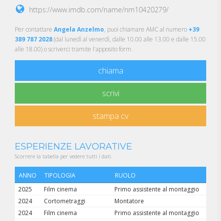
https://www.imdb.com/name/nm10420279/
Per contattare
Angela Anzelmo
, puoi chiamare AMC al numero
+39
389 787 2028
(dal lunedì al venerdì, dalle 10.00 alle 13.00 e dalle 15.00
alle 18.00) o scriverci tramite l'apposito form.
chiama
scrivi
stampa cv
ESPERIENZE LAVORATIVE
Scorrere la tabella per vedere tutti i dati.
ANNO
TIPOLOGIA
RUOLO
T
2025
Film cinema
Primo assistente al montaggio
AF
2024
Cortometraggi
Montatore
LA
2024
Film cinema
Primo assistente al montaggio
Q